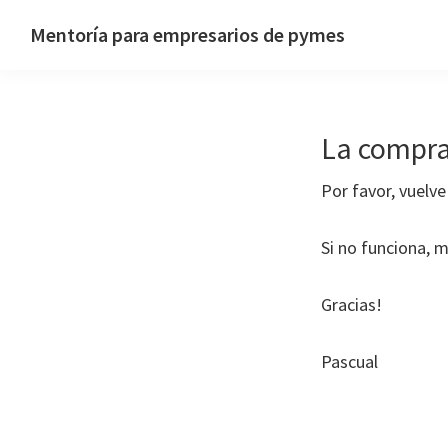
Saltar
Saltar
Mentoría para empresarios de pymes
a
al
Sitio
la
contenido
web
navegación
principal
de
principal
La compra
Pascual
Hernández
Por favor, vuelve
Si no funciona,
Gracias!
Pascual