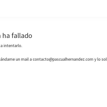
 ha fallado
 a intentarlo.
 mándame un mail a contacto@pascualhernandez.com y lo so