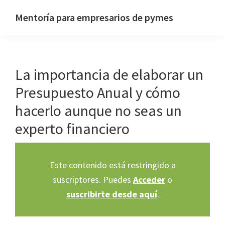
Saltar
Saltar
Mentoría para empresarios de pymes
a
al
Sitio
la
contenido
web
navegación
principal
de
principal
La importancia de elaborar un
Pascual
Hernández
Presupuesto Anual y cómo
hacerlo aunque no seas un
experto financiero
Este contenido está restringido a
suscriptores. Puedes
Acceder
o
suscribirte desde aquí
.