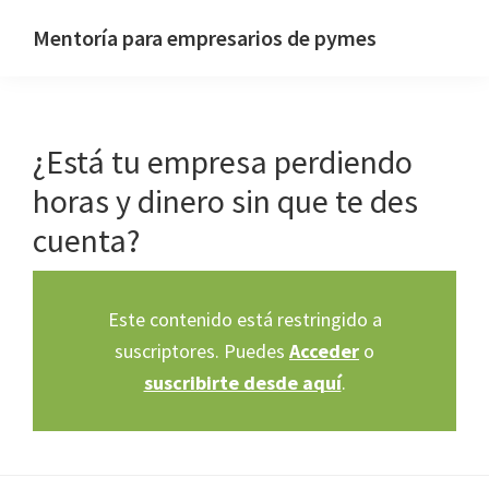
Saltar
Saltar
Mentoría para empresarios de pymes
a
al
Sitio
la
contenido
web
navegación
principal
de
principal
¿Está tu empresa perdiendo
Pascual
Hernández
horas y dinero sin que te des
cuenta?
Este contenido está restringido a
suscriptores. Puedes
Acceder
o
suscribirte desde aquí
.