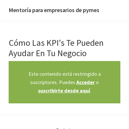
Saltar
Saltar
Mentoría para empresarios de pymes
a
al
Sitio
la
contenido
web
navegación
principal
de
principal
Cómo Las KPI’s Te Pueden
Pascual
Hernández
Ayudar En Tu Negocio
Este contenido está restringido a
suscriptores. Puedes
Acceder
o
suscribirte desde aquí
.